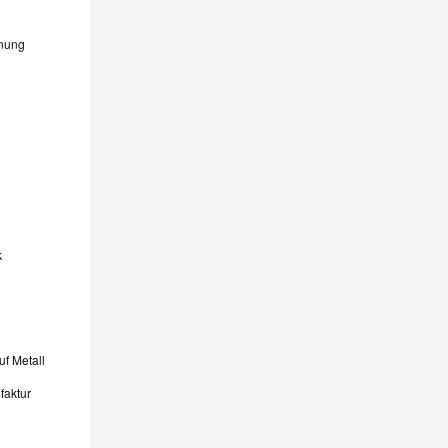
hnung
k
uf Metall
faktur