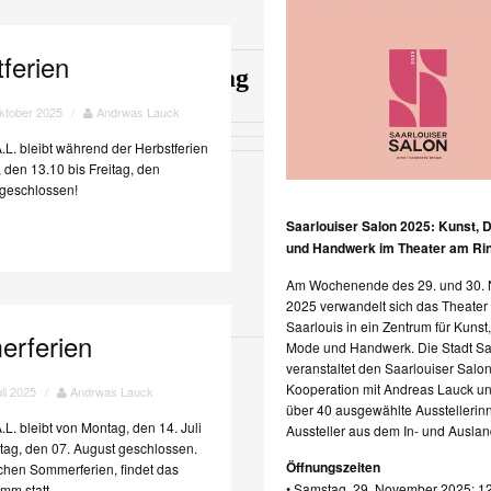
ferien
ag
Freitag
Samstag
ktober 2025
/
Andrwas Lauck
.L. bleibt während der Herbstferien
 den 13.10 bis Freitag, den
geschlossen!
Saarlouiser Salon 2025: Kunst, 
und Handwerk im Theater am Ri
Am Wochenende des 29. und 30.
2025 verwandelt sich das Theater
Saarlouis in ein Zentrum für Kunst
rferien
Mode und Handwerk. Die Stadt Sa
Uhr
veranstaltet den Saarlouiser Salon
Kooperation mit Andreas Lauck un
uli 2025
/
Andrwas Lauck
n
über 40 ausgewählte Ausstellerin
L. bleibt von Montag, den 14. Juli
Aussteller aus dem In- und Auslan
tag, den 07. August geschlossen.
Öffnungszeiten
ichen Sommerferien, findet das
• Samstag, 29. November 2025: 12
mm statt.