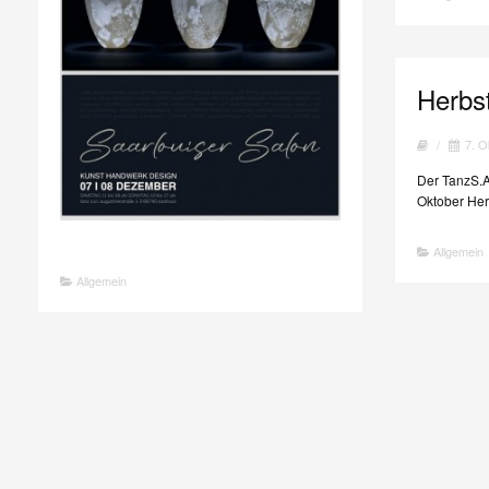
Herbst
/
7. O
Der TanzS.A
Oktober Her
Allgemein
Allgemein