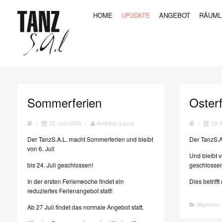
HOME
UP2DATE
ANGEBOT
RÄUML
Sommerferien
Osterf
/
25. Juni 2026
/
Andrwas Lauck
/
29. 
Der TanzS.A.L. macht Sommerferien und bleibt
Der TanzS.A
von 6. Juli
Und bleibt vo
bis 24. Juli geschlossen!
geschlosse
In der ersten Ferienwoche findet ein
Dies betriff
reduziertes Ferienangebot statt!
Allgemein
Ab 27 Juli findet das normale Angebot statt.