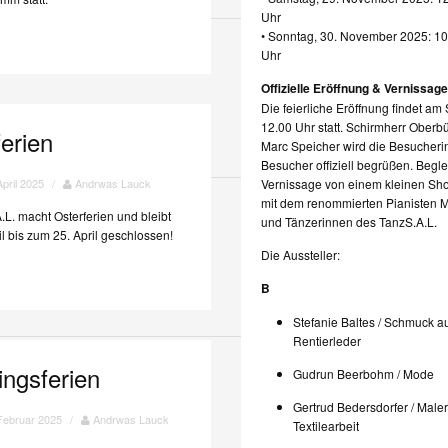
Uhr
• Sonntag, 30. November 2025: 10
Uhr
Offizielle Eröffnung & Vernissag
Die feierliche Eröffnung findet a
12.00 Uhr statt. Schirmherr Oberb
erien
Marc Speicher wird die Besucher
Besucher offiziell begrüßen. Beglei
Vernissage von einem kleinen S
April 2025
/
Andrwas Lauck
mit dem renommierten Pianisten 
.L. macht Osterferien und bleibt
und Tänzerinnen des TanzS.A.L.
l bis zum 25. April geschlossen!
Die Aussteller:
B
Stefanie Baltes / Schmuck a
Rentierleder
ingsferien
Gudrun Beerbohm / Mode
Gertrud Bedersdorfer / Maler
Februar 2025
/
Andrwas Lauck
Textilearbeit