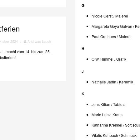
G
Nicole Gerst / Malerei
ferien
Margareta Goya Galvan / Ke
Paul Grothues / Malerei
ktober 2024
/
Andrwas Lauck
H
.L. macht vom 14. bis zum 25.
bstferien!
O.W. Himmel / Grafik
J
Nathalie Jadin / Keramik
K
Jens Kilian / Tablets
Marie Luise Kraus
Katharina Krenkel / Soft scul
Vitalis Kuhbach / Schmuck