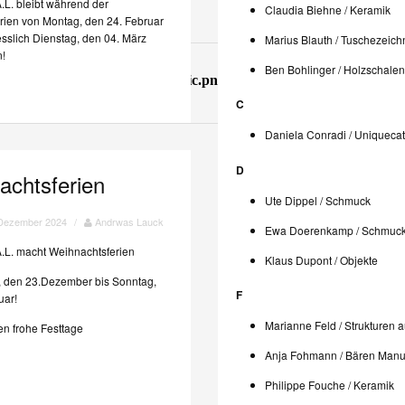
.L. bleibt während der
Claudia Biehne / Keramik
rien von Montag, den 24. Februar
esslich Dienstag, den 04. März
Marius Blauth / Tuschezeic
n!
Ben Bohlinger / Holzschalen
C
Daniela Conradi / Uniquecat
D
achtsferien
Ute Dippel / Schmuck
 Dezember 2024
/
Andrwas Lauck
Ewa Doerenkamp / Schmuc
.L. macht Weihnachtsferien
Klaus Dupont / Objekte
 den 23.Dezember bis Sonntag,
F
uar!
Marianne Feld / Strukturen a
n frohe Festtage
Anja Fohmann / Bären Manu
Philippe Fouche / Keramik