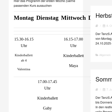
Hier das Programm der ersten Woche (Gerne
passenden Kurs aussuchen
Herbst
Montag
Dienstag
Mittwoch
Donnerst
/
8. O
Der TanzS.A
von Montag,
15.30-16.15
16.15-17.00
24.10.2025 
Uhr
Uhr
Allgemein
Kinderballett
Kinderballett
ab 4
Maya
Valentina
Somme
17.00-17.45
17.00-18.00 
Uhr
/
7. J
Kindertanze
Der TanzS.A.
Kinderballett
Maya
bis Donners
In den restl
Gaby
volle Progra