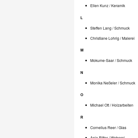
Ellen Kunz / Keramik
L
Steffen Lang / Schmuck
Christiane Lohrig / Malerei
M
Mokume-Saar / Schmuck
N
Monika Neßeler / Schmuck
O
Michael Ott / Holzarbeiten
R
Cornelius Reer / Glas
Anja Ritter / Weberei