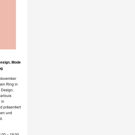
Design, Mode
ng
 November
 am Ring in
, Design,
arlouis
 in
d präsentiert
nen und
d.
.00 – 19.00