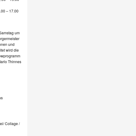
.00 – 17.00
e
m Samstag um
ürgermeister
innen und
tet wird die
howprogramm
Marlo Thinnes
us
ei/ Collage /