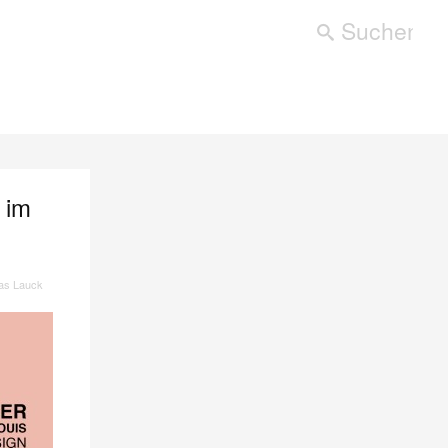
 im
as Lauck