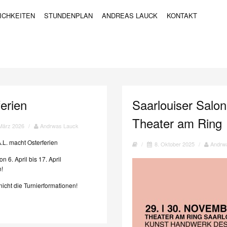
ICHKEITEN
STUNDENPLAN
ANDREAS LAUCK
KONTAKT
erien
Saarlouiser Salon
Theater am Ring
März 2026
/
Andrwas Lauck
.L.
macht Osterferien
/
8. Oktober 2025
/
Andrw
n 6. April bis 17. April
n!
t nicht die Turnierformationen!