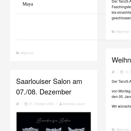
Der TanzS.A
Maya
Faschingsfe
bis einschli
geschlosse
Allgemein
Allgemein
Weihn
/
14.
Saarlouiser Salon am
Der TanzS.A
07./08. Dezember
von Montag,
den 05. Jan
/
21. Oktober 2024
/
Andrwas Lauck
Wir wünsche
Allgemein