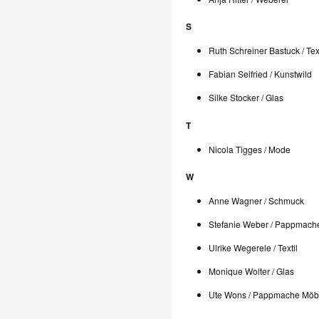
S
Ruth Schreiner Bastuck / Text
Fabian Seifried / Kunstwild
Silke Stocker / Glas
T
Nicola Tigges / Mode
W
Anne Wagner / Schmuck
Stefanie Weber / Pappmach
Ulrike Wegerele / Textil
Monique Wolter / Glas
Ute Wons / Pappmache Möb