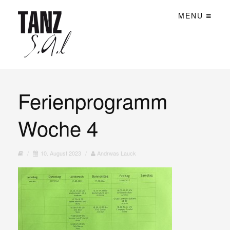
MENU
Ferienprogramm
Woche 4
/
10. August 2023
/
Andrwas Lauck