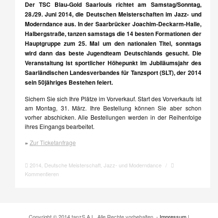
Der TSC Blau-Gold Saarlouis richtet am Samstag/Sonntag,
28./29. Juni 2014, die Deutschen Meisterschaften im Jazz- und
Moderndance aus. In der Saarbrücker Joachim-Deckarm-Halle,
Halbergstraße, tanzen samstags die 14 besten Formationen der
Hauptgruppe zum 25. Mal um den nationalen Titel, sonntags
wird dann das beste Jugendteam Deutschlands gesucht. Die
Veranstaltung ist sportlicher Höhepunkt im Jubiläumsjahr des
Saarländischen Landesverbandes für Tanzsport (SLT), der 2014
sein 50jähriges Bestehen feiert.
Sichern Sie sich Ihre Plätze im Vorverkauf. Start des Vorverkaufs ist
am Montag, 31. März. Ihre Bestellung können Sie aber schon
vorher abschicken. Alle Bestellungen werden in der Reihenfolge
ihres Eingangs bearbeitet.
»
Zur Ticketanfrage
2014
,
Deutsche Meisterschaft
,
Jazz- und Moderndance
/
Kommentieren
Copyright © 2014 tanzS.A.L. Alle Rechte vorbehalten. -
Impressum
|