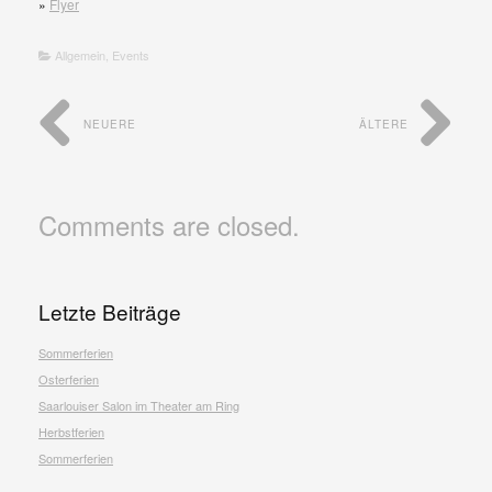
»
Flyer
Allgemein
,
Events
NEUERE
ÄLTERE
Comments are closed.
Letzte Beiträge
Sommerferien
Osterferien
Saarlouiser Salon im Theater am Ring
Herbstferien
Sommerferien