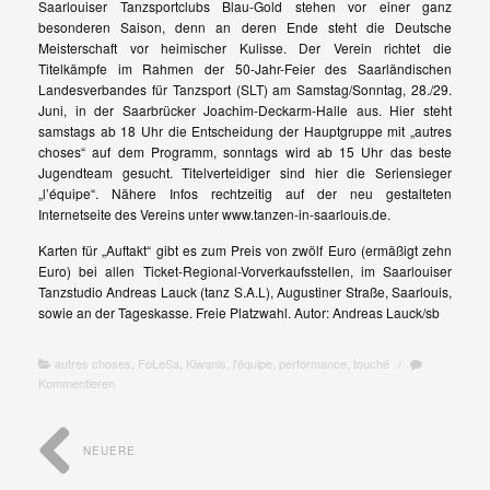
Saarlouiser Tanzsportclubs Blau-Gold stehen vor einer ganz
besonderen Saison, denn an deren Ende steht die Deutsche
Meisterschaft vor heimischer Kulisse. Der Verein richtet die
Titelkämpfe im Rahmen der 50-Jahr-Feier des Saarländischen
Landesverbandes für Tanzsport (SLT) am Samstag/Sonntag, 28./29.
Juni, in der Saarbrücker Joachim-Deckarm-Halle aus. Hier steht
samstags ab 18 Uhr die Entscheidung der Hauptgruppe mit „autres
choses“ auf dem Programm, sonntags wird ab 15 Uhr das beste
Jugendteam gesucht. Titelverteidiger sind hier die Seriensieger
„l’équipe“. Nähere Infos rechtzeitig auf der neu gestalteten
Internetseite des Vereins unter www.tanzen-in-saarlouis.de.
Karten für „Auftakt“ gibt es zum Preis von zwölf Euro (ermäßigt zehn
Euro) bei allen Ticket-Regional-Vorverkaufsstellen, im Saarlouiser
Tanzstudio Andreas Lauck (tanz S.A.L), Augustiner Straße, Saarlouis,
sowie an der Tageskasse. Freie Platzwahl. Autor: Andreas Lauck/sb
autres choses
,
FoLeSa
,
Kiwanis
,
l'équipe
,
performance
,
touché
/
Kommentieren
NEUERE