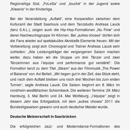
Regionalliga Süd, „FoLeSa“ und „touché“ in der Jugend sowie
„Kiwanis“ in der Kinderliga.
Bei der Veranstaltung „Auftakt“, eine Kooperation zwischen dem
Kulturamt der Stadt Saarlouis und dem Tanzstudio Andreas Lauck
(tanz S.A.L.), zeigen auch die Hip-Hop-Formationen „Nu Flow“ und
deren Nachwuchsgruppe ihr Können. Bei „autres choses“ dürfen sich
die Fans wieder auf spektakuläre Akrobatik-Elemente freuen. Mit der
Vorbereitung zeigt sich Choreograf und Trainer Andreas Lauck sehr
zufrieden: „Alle Leistungsträger der vergangenen Saison machen
weiter, dazu haben wir die Gruppe um drei Tänzer und zwei
Tänzerinnen aus l’équipe und performance gut verstärkt“. Die
Formation tanzt zu dem Titel „Steam“ aus der Filmmusik „The Power
of Balance“ von Avi Belleli. „Wir liegen gut in der Zeit, das Stück steht,
und nach dem Auftakt bleiben uns noch drei Wochen bis zum ersten
Turnier“, sagte Andreas Lauck. Die Saison beginnt am 8. März im
nordrhein-westfälischen Schermbeck. Die weiteren Termine: 29. März
Hamburg, 3. Mai Berlin und 24. Mai Wolfsburg. „l’équipe“ zeigt in
diesem Jahr das Erfolgsstück, mit dem „autres choses“ 2011 die
Bundesligasaison gewann und auch deutscher Meister wurde.
Deutsche Meisterschaft in Saarbrücken
Die erfolgreichen Jazz- und Moderndance-Formationen des