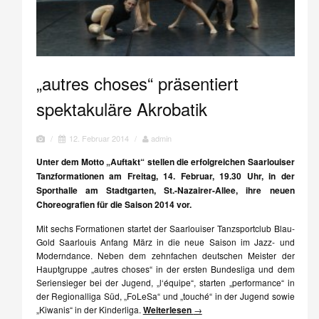
„autres choses“ präsentiert
spektakuläre Akrobatik
/
12. Februar 2014
/
admin
Unter dem Motto „Auftakt“ stellen die erfolgreichen Saarlouiser
Tanzformationen am Freitag, 14. Februar, 19.30 Uhr, in der
Sporthalle am Stadtgarten, St.-Nazairer-Allee, ihre neuen
Choreografien für die Saison 2014 vor.
Mit sechs Formationen startet der Saarlouiser Tanzsportclub Blau-
Gold Saarlouis Anfang März in die neue Saison im Jazz- und
Moderndance. Neben dem zehnfachen deutschen Meister der
Hauptgruppe „autres choses“ in der ersten Bundesliga und dem
Seriensieger bei der Jugend, „l‘équipe“, starten „performance“ in
der Regionalliga Süd, „FoLeSa“ und „touché“ in der Jugend sowie
„Kiwanis“ in der Kinderliga.
Weiterlesen
→