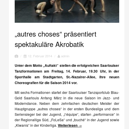
„autres choses“ präsentiert
spektakuläre Akrobatik
/
12. Februar 2014
/
admin
Unter dem Motto „Auftakt“ stellen die erfolgreichen Saarlouiser
Tanzformationen am Freitag, 14. Februar, 19.30 Uhr, in der
Sporthalle am Stadtgarten, St.-Nazairer-Allee, ihre neuen
Choreografien für die Saison 2014 vor.
Mit sechs Formationen startet der Saarlouiser Tanzsportclub Blau-
Gold Saarlouis Anfang März in die neue Saison im Jazz- und
Moderndance. Neben dem zehnfachen deutschen Meister der
Hauptgruppe „autres choses“ in der ersten Bundesliga und dem
Seriensieger bei der Jugend, „l‘équipe“, starten „performance“ in
der Regionalliga Süd, „FoLeSa“ und „touché“ in der Jugend sowie
„Kiwanis“ in der Kinderliga.
Weiterlesen
→