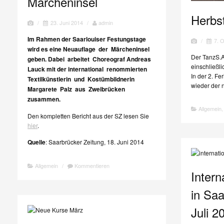
Märcheninsel
Herbst
/
23. Juni 2014
/
admin
Im Rahmen der Saarlouiser Festungstage
/
7. 
wird es eine Neuauflage der Märcheninsel
Der TanzS.A.
geben. Dabei arbeitet Choreograf Andreas
einschließl
Lauck mit der international renommierten
In der 2. Fe
Textilkünstlerin und Kostümbildnerin
wieder der 
Margarete Palz aus Zweibrücken
zusammen.
Allgemein
Den kompletten Bericht aus der SZ lesen Sie
hier
.
Quelle
: Saarbrücker Zeitung, 18. Juni 2014
Allgemein
/
Kommentieren
Intern
in Saa
Juli 2