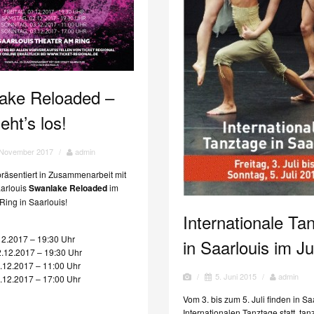
ake Reloaded –
eht’s los!
 November 2017
/
admin
präsentiert in Zusammenarbeit mit
aarlouis
Swanlake Reloaded
im
Ring in Saarlouis!
Internationale Ta
.12.2017 – 19:30 Uhr
in Saarlouis im Ju
.12.2017 – 19:30 Uhr
.12.2017 – 11:00 Uhr
/
5. Juni 2015
/
admin
.12.2017 – 17:00 Uhr
Vom 3. bis zum 5. Juli finden in Sa
Internationalen Tanztage statt. tan