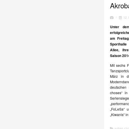
Akrob
/
12.
Unter dem
erfolgreic
am Freitag
Sporthalle
Allee, ih
Saison 2014
Mit sechs F
Tanzsportc
März in d
Modernda
deutschen 
choses“ in
Seriensieger
„performa
„FoLeSa“ u
„Kiwanis“ in
autres ch