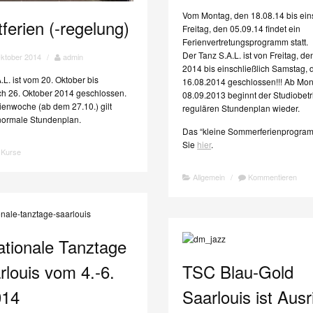
Vom Montag, den 18.08.14 bis eins
ferien (-regelung)
Freitag, den 05.09.14 findet ein
Ferienvertretungsprogramm statt.
Der Tanz S.A.L. ist von Freitag, de
Oktober 2014
/
admin
2014 bis einschließlich Samstag, 
L. ist vom 20. Oktober bis
16.08.2014 geschlossen!!! Ab Mon
ich 26. Oktober 2014 geschlossen.
08.09.2013 beginnt der Studiobetr
rienwoche (ab dem 27.10.) gilt
regulären Stundenplan wieder.
normale Stundenplan.
Das “kleine Sommerferienprogram
Sie
hier
.
,
Kurse
Allgemein
/
Kommentieren
ationale Tanztage
rlouis vom 4.-6.
TSC Blau-Gold
014
Saarlouis ist Ausr