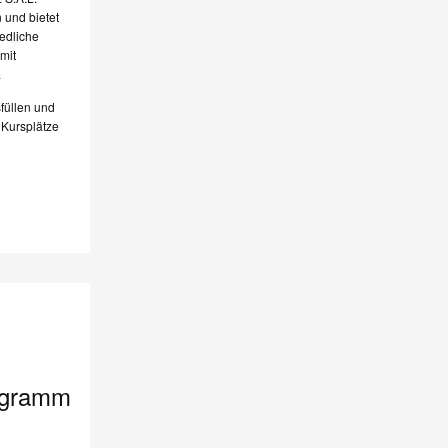
 und bietet
edliche
mit
.
füllen und
 Kursplätze
ogramm