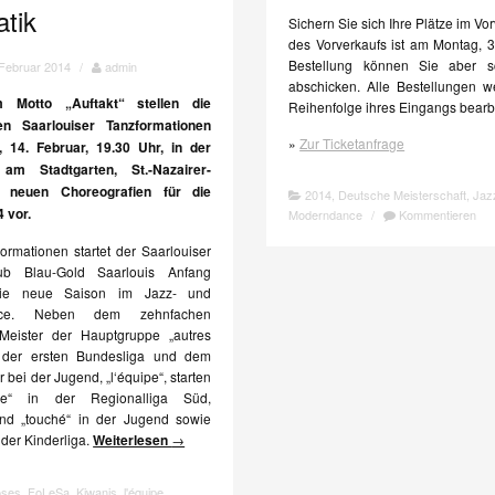
atik
Sichern Sie sich Ihre Plätze im Vor
des Vorverkaufs ist am Montag, 3
Bestellung können Sie aber s
 Februar 2014
/
admin
abschicken. Alle Bestellungen w
 Motto „Auftakt“ stellen die
Reihenfolge ihres Eingangs bearbe
hen Saarlouiser Tanzformationen
»
Zur Ticketanfrage
, 14. Februar, 19.30 Uhr, in der
 am Stadtgarten, St.-Nazairer-
re neuen Choreografien für die
2014
,
Deutsche Meisterschaft
,
Jaz
 vor.
Moderndance
/
Kommentieren
ormationen startet der Saarlouiser
lub Blau-Gold Saarlouis Anfang
ie neue Saison im Jazz- und
nce. Neben dem zehnfachen
Meister der Hauptgruppe „autres
 der ersten Bundesliga und dem
 bei der Jugend, „l‘équipe“, starten
nce“ in der Regionalliga Süd,
nd „touché“ in der Jugend sowie
 der Kinderliga.
Weiterlesen
→
oses
,
FoLeSa
,
Kiwanis
,
l'équipe
,