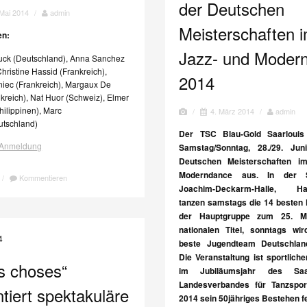
der Deutschen
 Mai 2014
/
admin
Meisterschaften 
en:
Jazz- und Moder
uck (Deutschland), Anna Sanchez
hristine Hassid (Frankreich),
2014
niec (Frankreich), Margaux De
kreich), Nat Huor (Schweiz), Elmer
ilippinen), Marc
/
4. März 2014
/
admin
utschland)
Der TSC Blau-Gold Saarlouis
e Anmeldung
Samstag/Sonntag, 28./29. Jun
Deutschen Meisterschaften i
Moderndance aus. In der S
/
Kommentieren
Joachim-Deckarm-Halle, Hal
tanzen samstags die 14 besten
der Hauptgruppe zum 25. 
nationalen Titel, sonntags wi
beste Jugendteam Deutschlan
Die Veranstaltung ist sportlich
s choses“
im Jubiläumsjahr des Saar
Landesverbandes für Tanzsport
tiert spektakuläre
2014 sein 50jähriges Bestehen fe