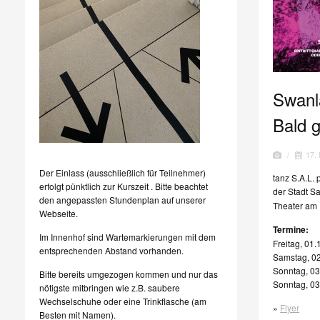
Swanl
Bald g
/
17.
Der Einlass (ausschließlich für Teilnehmer)
tanz S.A.L. 
erfolgt pünktlich zur Kurszeit . Bitte beachtet
der Stadt S
den angepassten Stundenplan auf unserer
Theater am 
Webseite.
Termine:
Im Innenhof sind Wartemarkierungen mit dem
Freitag, 01
entsprechenden Abstand vorhanden.
Samstag, 02
Sonntag, 03
Bitte bereits umgezogen kommen und nur das
Sonntag, 03
nötigste mitbringen wie z.B. saubere
Wechselschuhe oder eine Trinkflasche (am
»
Flyer
Besten mit Namen).