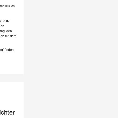
chließlich
n 25.07.
den
tag, den
ieb mit dem
m” finden
ichter