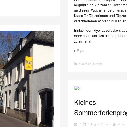
begrüßt eine Vielzahl an Dozenten
an diesem Wochenende unterschi
Kurse für Tänzerinnen und Tänzer 
verschiedenen Vorkenntnissen an
Einfach den Flyer ausdrucken, aus
einreichen, um sich die begehrten
zu sichern!
»
Flyer
Allgemein
,
Events
Kleines
Sommerferienpr
/
7. August 2014
/
admin