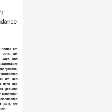
im
ndance
 richtet am
i 2014, die
m Jazz- und
aarbrücker
bergstraße,
 Formationen
Mal um den
rd dann das
ds gesucht.
er Höhepunkt
ländischen
 (SLT), der
iert.