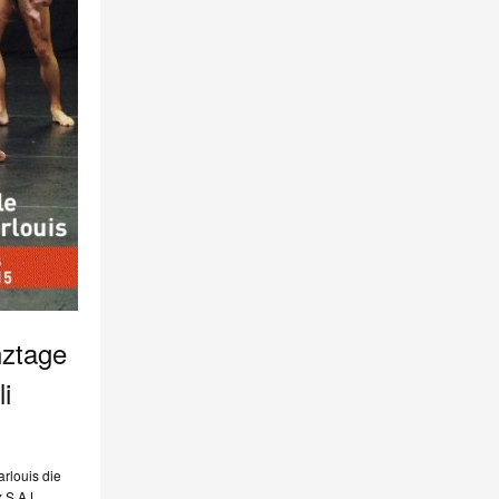
nztage
li
arlouis die
z S.A.L.