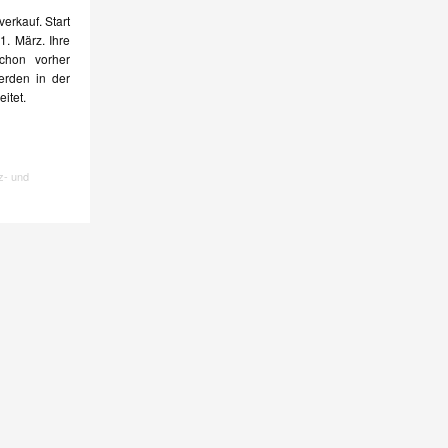
verkauf. Start
1. März. Ihre
chon vorher
erden in der
itet.
z- und