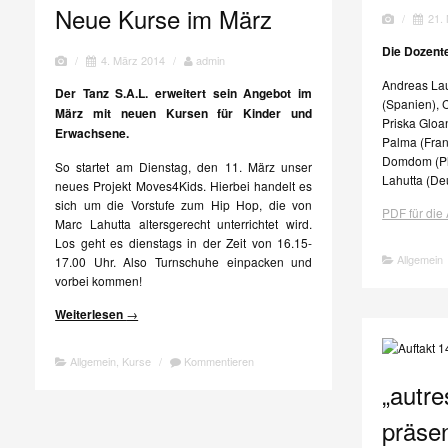
Neue Kurse im März
/
21.
Die Dozent
/
4. März 2014
/
admin
Andreas La
Der Tanz S.A.L. erweitert sein Angebot im
(Spanien), C
März mit neuen Kursen für Kinder und
Priska Gloa
Erwachsene.
Palma (Fran
Domdom (Ph
So startet am Dienstag, den 11. März unser
Lahutta (De
neues Projekt Moves4Kids. Hierbei handelt es
sich um die Vorstufe zum Hip Hop, die von
PDF für di
Marc Lahutta altersgerecht unterrichtet wird.
Los geht es dienstags in der Zeit von 16.15-
Allgemein
17.00 Uhr. Also Turnschuhe einpacken und
vorbei kommen!
Weiterlesen
→
Allgemein
,
Kurse
/
Kommentieren
„autre
präsen